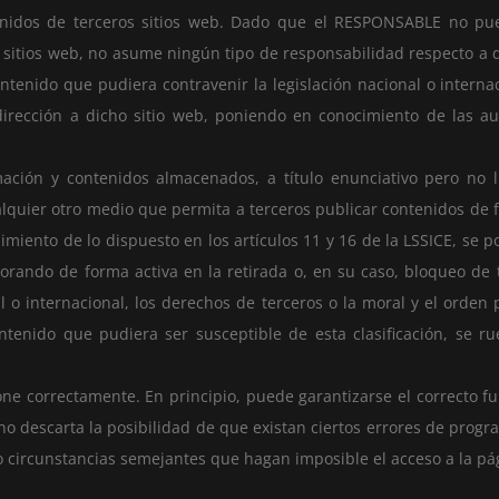
tenidos de terceros sitios web. Dado que el RESPONSABLE no pu
s sitios web, no asume ningún tipo de responsabilidad respecto a 
ntenido que pudiera contravenir la legislación nacional o internac
edirección a dicho sitio web, poniendo en conocimiento de las a
ión y contenidos almacenados, a título enunciativo pero no lim
alquier otro medio que permita a terceros publicar contenidos de
ento de lo dispuesto en los artículos 11 y 16 de la LSSICE, se p
borando de forma activa en la retirada o, en su caso, bloqueo de
l o internacional, los derechos de terceros o la moral y el orden 
ntenido que pudiera ser susceptible de esta clasificación, se ru
one correctamente. En principio, puede garantizarse el correcto f
no descarta la posibilidad de que existan ciertos errores de prog
o circunstancias semejantes que hagan imposible el acceso a la pá