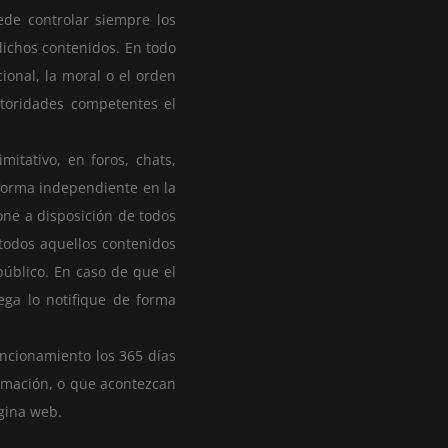
ede controlar siempre los
dichos contenidos. En todo
ional, la moral o el orden
utoridades competentes el
itativo, en foros, chats,
 forma independiente en la
one a disposición de todos
 todos aquellos contenidos
público. En caso de que el
ega lo notifique de forma
uncionamiento los 365 días
ramación, o que acontezcan
gina web.