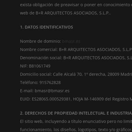
exista obligación de preavisar o poner en conocimiento d
web de B+R ARQUITECTOS ASOCIADOS, S.L.P..
1. DATOS IDENTIFICATIVOS
Nombre de dominio:
bmasr.es
Nombre comercial: B+R ARQUITECTOS ASOCIADOS, S.L.P
Denominación social: B+R ARQUITECTOS ASOCIADOS, S.L
NIF: B81061749
Domicilio social: Calle Alcalá 70, 1º derecha, 28009 Madr
Teléfono: 915762828
E-mail: bmasr@bmasr.es
EUID: ES28065.000529381, HOJA M-146909 del Registro 
2. DERECHOS DE PROPIEDAD INTELECTUAL E INDUSTRIA
El sitio web, incluyendo a título enunciativo pero no li
funcionamiento, los diseños, logotipos, texto y/o gráfic