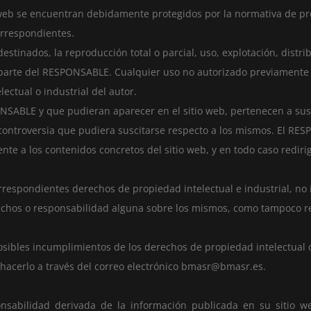
o web se encuentran debidamente protegidos por la normativa de pr
correspondientes.
stinados, la reproducción total o parcial, uso, explotación, distri
or parte del RESPONSABLE. Cualquier uso no autorizado previamente
ectual o industrial del autor.
PONSABLE y que pudieran aparecer en el sitio web, pertenecen a sus
controversia que pudiera suscitarse respecto a los mismos. El RE
e a los contenidos concretos del sitio web, y en todo caso redirigi
rrespondientes derechos de propiedad intelectual e industrial, no
rechos o responsabilidad alguna sobre los mismos, como tampoco re
osibles incumplimientos de los derechos de propiedad intelectual o
 hacerlo a través del correo electrónico bmasr@bmasr.es.
nsabilidad derivada de la información publicada en su sitio 