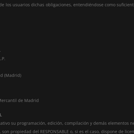
e los usuarios dichas obligaciones, entendiéndose como suficiente 
.
.P.
id (Madrid)
Mercantil de Madrid
L
mitativo su programación, edición, compilación y demás elementos n
os, son propiedad del RESPONSABLE o, si es el caso, dispone de lice